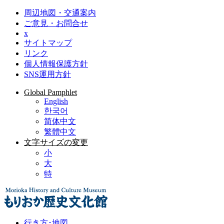
周辺地図・交通案内
ご意見・お問合せ
x
サイトマップ
リンク
個人情報保護方針
SNS運用方針
Global Pamphlet
English
한국어
简体中文
繁體中文
文字サイズの変更
小
大
特
行き方･地図