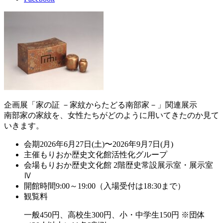
企画展「家の証 －家紋からたどる南部家－」関連展示
南部家の家紋を、女性たちがどのように用いてきたのか見て
いきます。
会期
2026年6月27日(土)〜2026年9月7日(月)
主催
もりおか歴史文化館活性化グループ
会場
もりおか歴史文化館 2階歴史常設展示室・展示室
Ⅳ
開館時間
9:00～19:00（入場受付は18:30まで）
観覧料
一般450円、高校生300円、小・中学生150円 ※団体