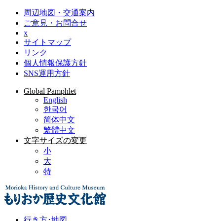
周辺地図・交通案内
ご意見・お問合せ
x
サイトマップ
リンク
個人情報保護方針
SNS運用方針
Global Pamphlet
English
한국어
简体中文
繁體中文
文字サイズの変更
小
大
特
行き方･地図