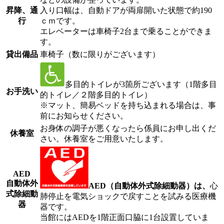
昇降、通
入り口幅は、自動ドアが両扉開いた状態で約190
行
ｃｍです。
エレベーターは車椅子2台まで乗ることができま
す。
貸出備品
車椅子（数に限りがございます）
多目的トイレが3箇所ございます（1階多目
お手洗い
的トイレ／２階多目的トイレ）
※マット、簡易ベッドを持ち込まれる場合は、事
前にお知らせください。
お身体の調子が悪くなったら係員にお申し出くだ
休養室
さい。休養室をご用意いたします。
AED
自動体外
AED（自動体外式除細動器）は、
心
式除細動
肺停止を電気ショックで戻すことを試みる医療機
器
器です。
当館にはAEDを1階正面口脇に1台設置していま