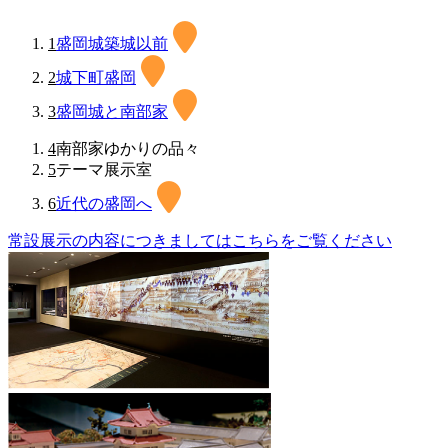
1
盛岡城築城以前
2
城下町盛岡
3
盛岡城と南部家
4
南部家ゆかりの品々
5
テーマ展示室
6
近代の盛岡へ
常設展示の内容につきましてはこちらをご覧ください