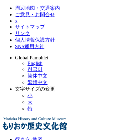
周辺地図・交通案内
ご意見・お問合せ
x
サイトマップ
リンク
個人情報保護方針
SNS運用方針
Global Pamphlet
English
한국어
简体中文
繁體中文
文字サイズの変更
小
大
特
行き方･地図