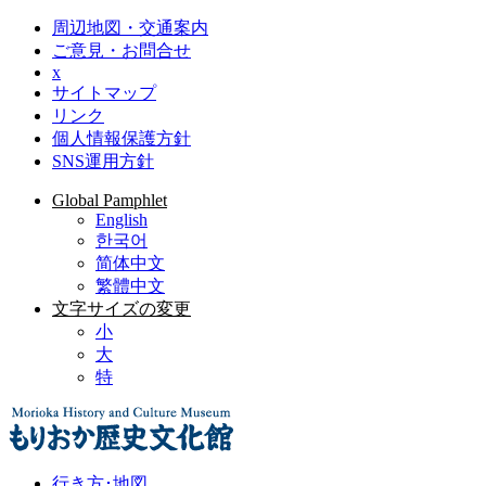
周辺地図・交通案内
ご意見・お問合せ
x
サイトマップ
リンク
個人情報保護方針
SNS運用方針
Global Pamphlet
English
한국어
简体中文
繁體中文
文字サイズの変更
小
大
特
行き方･地図