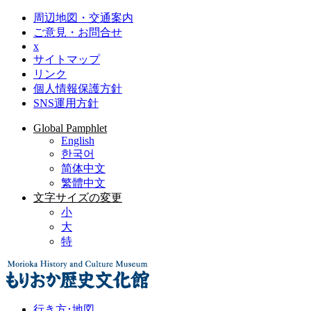
周辺地図・交通案内
ご意見・お問合せ
x
サイトマップ
リンク
個人情報保護方針
SNS運用方針
Global Pamphlet
English
한국어
简体中文
繁體中文
文字サイズの変更
小
大
特
行き方･地図