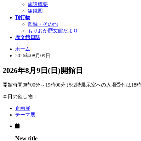
施設概要
組織図
刊行物
図録・その他
もりおか歴文館だより
歴文館日誌
ホーム
2026年08月09日
2026年8月9日(日)
開館日
開館時間
9時00分～19時00分 (※2階展示室への入場受付は18時
本日の催し物：
企画展
テーマ展
New title