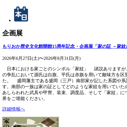
企画展
もりおか歴史文化館開館15周年記念・企画展「家の証 －家
2026年6月27日(土)〜2026年8月31日(月)
日本における家ごとのシンボル「家紋」 諸説ありますが、
の争乱において源氏は白旗、平氏は赤旗を用いて敵味方を区
た。 盛岡藩主である盛岡（三戸）南部家が記した系図や系
す。南部の一族は家の証としてどのような家紋を用いていた
あしらわれた武具や甲冑、装束、調度品、そして「家紋」に
界をご堪能ください。
詳細情報へ