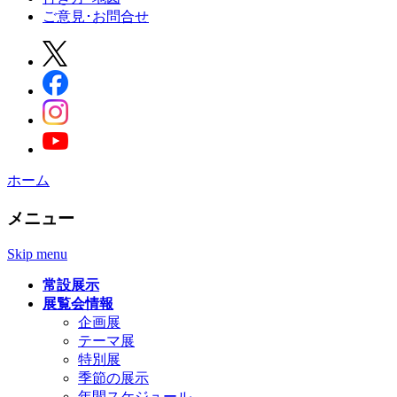
ご意見･お問合せ
ホーム
メニュー
Skip menu
常設展示
展覧会情報
企画展
テーマ展
特別展
季節の展示
年間スケジュール