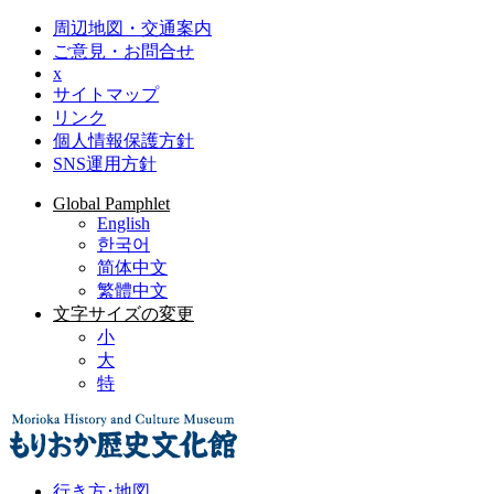
周辺地図・交通案内
ご意見・お問合せ
x
サイトマップ
リンク
個人情報保護方針
SNS運用方針
Global Pamphlet
English
한국어
简体中文
繁體中文
文字サイズの変更
小
大
特
行き方･地図