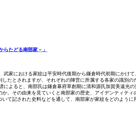
紋からたどる南部家－」
武家における家紋は平安時代後期から鎌倉時代初期にかけて
別したとされますが、それぞれの陣営に所属する各家の識別の
譜によると、南部氏は鎌倉幕府草創期に清和源氏加賀美遠光の
のか。その由来を見ていくと南部家の歴史、アイデンティティ
ついて記された史料などを通して、南部家が家紋をどのように