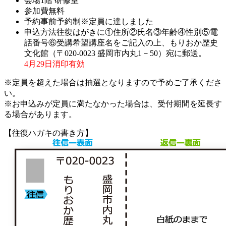
会場
1階 研修室
参加費
無料
予約
事前予約制
※定員に達しました
申込方法
往復はがきに①住所②氏名③年齢④性別⑤電
話番号⑥受講希望講座名をご記入の上、もりおか歴史
文化館（〒020-0023 盛岡市内丸1－50）宛に郵送。
4月29日消印有効
※定員を超えた場合は抽選となりますので予めご了承くださ
い。
※お申込みが定員に満たなかった場合は、受付期間を延長す
る場合があります。
【往復ハガキの書き方】