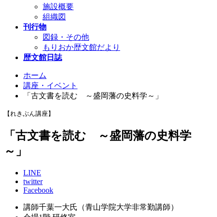
施設概要
組織図
刊行物
図録・その他
もりおか歴文館だより
歴文館日誌
ホーム
講座・イベント
「古文書を読む ～盛岡藩の史料学～」
【れきぶん講座】
「古文書を読む ～盛岡藩の史料学
～」
LINE
twitter
Facebook
講師
千葉一大氏（青山学院大学非常勤講師）