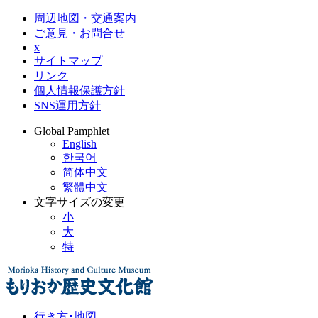
周辺地図・交通案内
ご意見・お問合せ
x
サイトマップ
リンク
個人情報保護方針
SNS運用方針
Global Pamphlet
English
한국어
简体中文
繁體中文
文字サイズの変更
小
大
特
行き方･地図